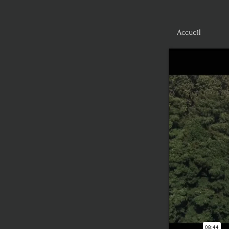
Accueil