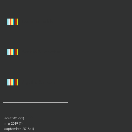
Laurie & Teddy
Sandra & Jonathan
Agathe & Alexis
Archives
août 2019
(1)
1 post
mai 2019
(1)
1 post
septembre 2018
(1)
1 post