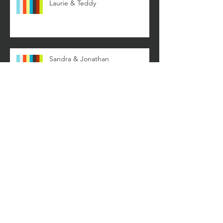
Laurie & Teddy
Sandra & Jonathan
Agathe & Alexis
Archives
août 2019
(1)
1 post
mai 2019
(1)
1 post
septembre 2018
(1)
1 post
juillet 2018
(1)
1 post
septembre 2017
(2)
2 posts
août 2017
(1)
1 post