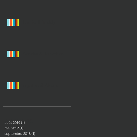
Laurie & Teddy
Sandra & Jonathan
Agathe & Alexis
Archives
août 2019
(1)
1 post
mai 2019
(1)
1 post
septembre 2018
(1)
1 post