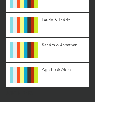
Laurie & Teddy
Sandra & Jonathan
Agathe & Alexis
Archives
août 2019
(1)
1 post
mai 2019
(1)
1 post
septembre 2018
(1)
1 post
juillet 2018
(1)
1 post